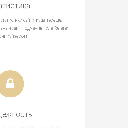
атистика
статистики сайта, куда перешел
ьный сайт, подменив поле Referer
онимайзером
дежность