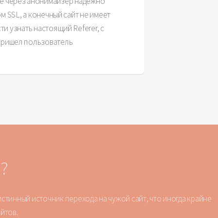
е через анонимайзер надежно
 SSL, а конечный сайт не имеет
и узнать настоящий Referer, с
пришел пользователь
?
тинный источник перехода на чужой сайт, что иногда крайне
йтов.