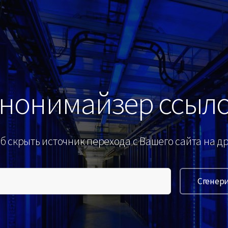
нонимайзер ссыл
б скрыть источник перехода с Вашего сайта на др