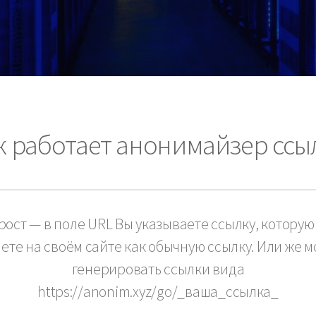
к работает анонимайзер ссы
ост — в поле URL Вы указываете ссылку, котору
яете на своём сайте как обычную ссылку. Или же м
генерировать ссылки вида
https://anonim.xyz/go/_ваша_ссылка_