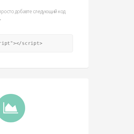
— просто добавте следующий код
>
ript"></script>