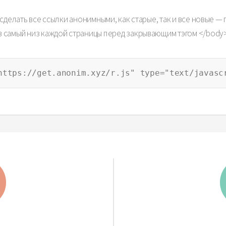
сделать все ссылки анонимными, как старые, так и все новые 
в самый низ каждой страницы перед закрывающим тэгом </body
https://get.anonim.xyz/r.js" type="text/javasc