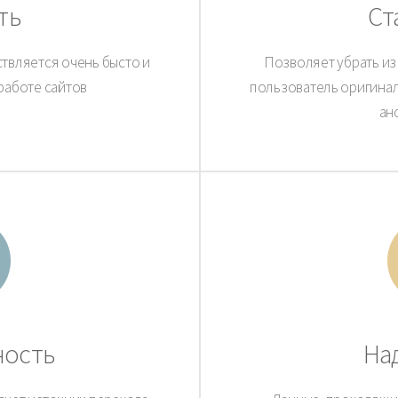
ть
Ст
твляется очень бысто и
Позволяет убрать из 
работе сайтов
пользователь оригинал
ан
ность
На