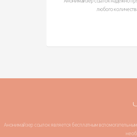
Анонимайзер ссылок надежно пря
любого количеств
Анонимайзер ссылок является бесплатным вспомогательным и
необ