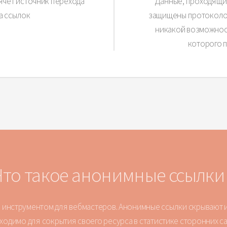
чет источник перехода
Данные, проходящи
а ссылок
защищены протоколом
никакой возможност
которого 
Что такое анонимные ссылки 
нструментом для вебмастеров. Анонимные ссылки скрывают ис
ходимо для сокрытия своего ресурса в статистике сторонних са