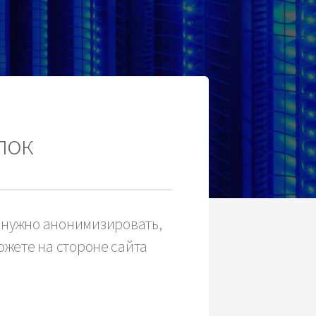
лок
ю нужно анонимизировать,
ожете на стороне сайта