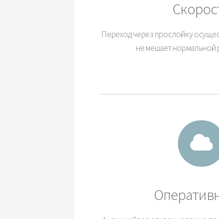
Скорос
Переход через прослойку осущес
не мешает нормальной 
Оператив