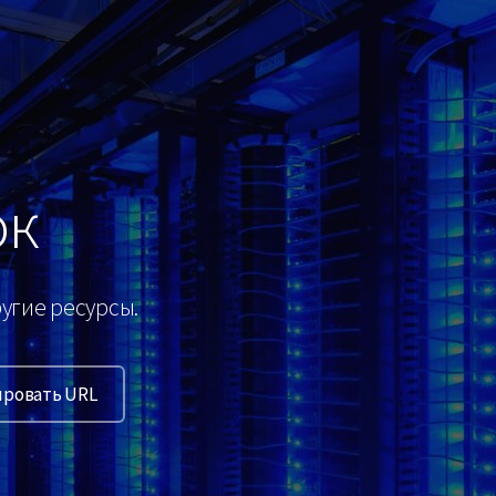
ок
угие ресурсы.